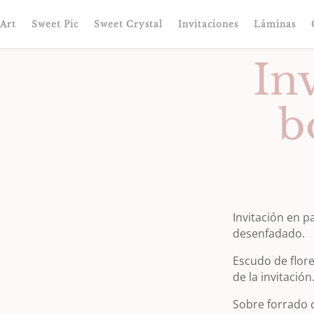
Art
Sweet Pic
Sweet Crystal
Invitaciones
Láminas
In
b
Invitación en p
desenfadado.
Escudo de flor
de la invitación
Sobre forrado 