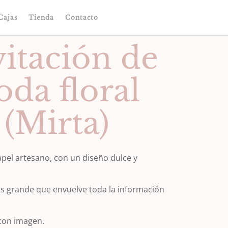
Cajas
Tienda
Contacto
vitación de
oda floral
(Mirta)
apel artesano, con un diseño dulce y
es grande que envuelve toda la información
.
con imagen.