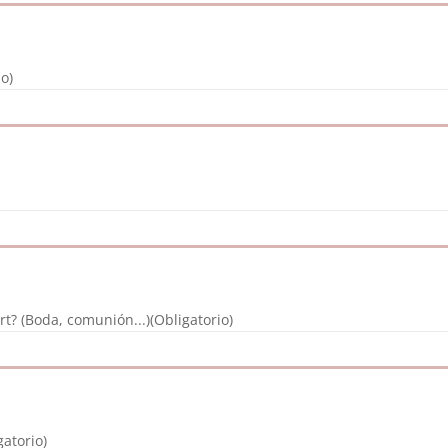
io)
rt? (Boda, comunión...)
(Obligatorio)
gatorio)