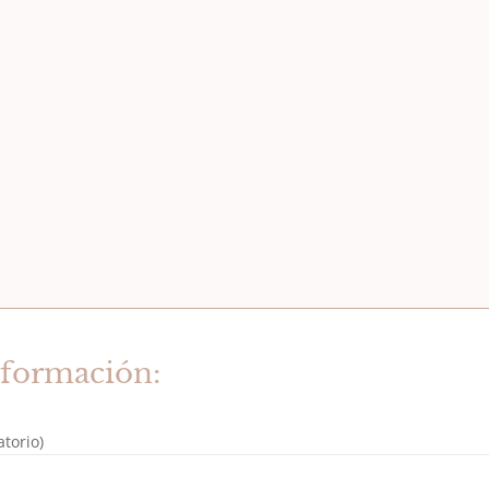
nformación:
atorio)