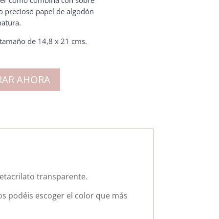
ver cómo combina con sobre
o precioso papel de algodón
natura.
n tamaño de 14,8 x 21 cms.
AR AHORA
metacrilato transparente.
s podéis escoger el color que más