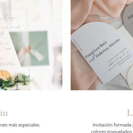
ain
L
ones más especiales.
Invitación formada 
colores troquelados